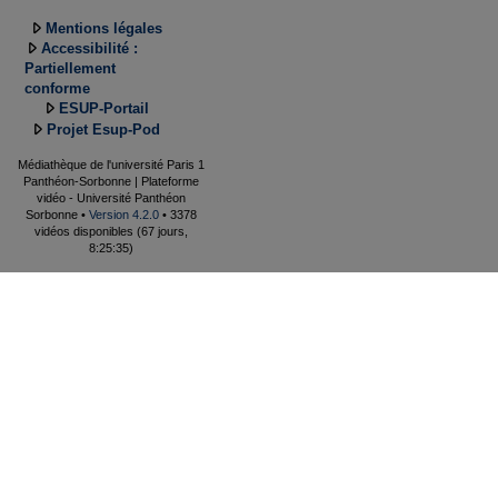
Mentions légales
Accessibilité :
Partiellement
conforme
ESUP-Portail
Projet Esup-Pod
Médiathèque de l'université Paris 1
Panthéon-Sorbonne | Plateforme
vidéo - Université Panthéon
Sorbonne •
Version 4.2.0
• 3378
vidéos disponibles (67 jours,
8:25:35)