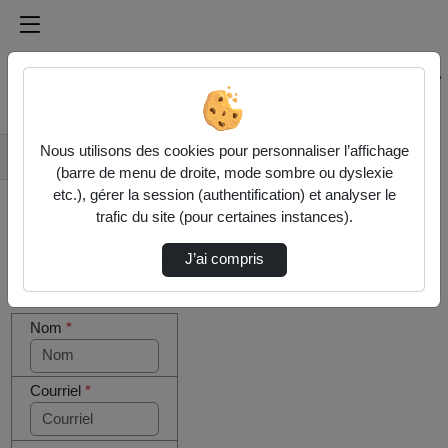
Médiathèque de l'université Paris
Rechercher un média sur Médiathèque de l'université Pa
Accueil
Nous utilisons des cookies pour personnaliser l’affichage
Contactez nous
(barre de menu de droite, mode sombre ou dyslexie
etc.), gérer la session (authentification) et analyser le
trafic du site (pour certaines instances).
J’ai compris
Cocher
Votre message
cette case
Nom
*
si vous
êtes un
humain en
métal
Courriel
*
(obligatoire)