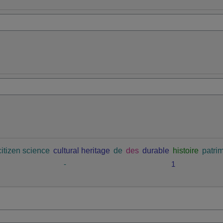
citizen science
cultural heritage
de
des
durable
histoire
patrim
-
1