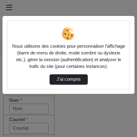
Médiathèque de l'université Paris
Rechercher un média sur Médiathèque de l'université Pa
Accueil
Nous utilisons des cookies pour personnaliser l’affichage
Contactez nous
(barre de menu de droite, mode sombre ou dyslexie
etc.), gérer la session (authentification) et analyser le
trafic du site (pour certaines instances).
J’ai compris
Cocher
Votre message
cette case
Nom
*
si vous
êtes un
humain en
métal
Courriel
*
(obligatoire)