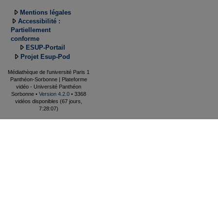
Mentions légales
Accessibilité :
Partiellement
conforme
ESUP-Portail
Projet Esup-Pod
Médiathèque de l'université Paris 1
Panthéon-Sorbonne | Plateforme
vidéo - Université Panthéon
Sorbonne •
Version 4.2.0
• 3368
vidéos disponibles (67 jours,
7:28:07)