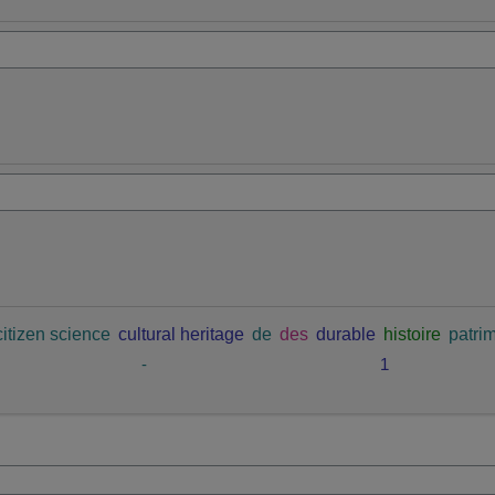
citizen science
cultural heritage
de
des
durable
histoire
patrim
-
1