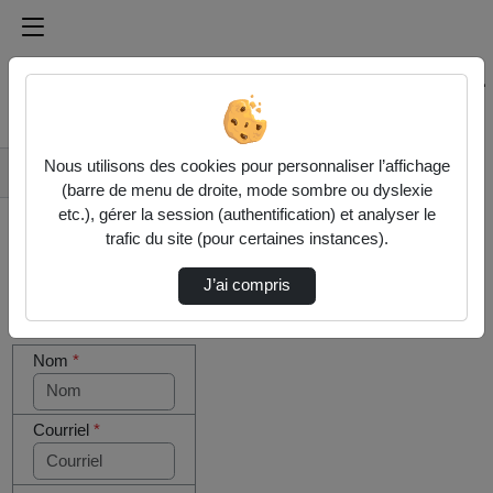
Médiathèque de l'université Paris
Rechercher un média sur Médiathèque de l'université Pa
Accueil
Nous utilisons des cookies pour personnaliser l’affichage
Contactez nous
(barre de menu de droite, mode sombre ou dyslexie
etc.), gérer la session (authentification) et analyser le
trafic du site (pour certaines instances).
J’ai compris
Cocher
Votre message
cette case
Nom
*
si vous
êtes un
humain en
métal
Courriel
*
(obligatoire)