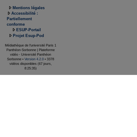
Mentions légales
Accessibilité :
Partiellement
conforme
ESUP-Portail
Projet Esup-Pod
Médiathèque de l'université Paris 1
Panthéon-Sorbonne | Plateforme
vidéo - Université Panthéon
Sorbonne •
Version 4.2.0
• 3378
vidéos disponibles (67 jours,
8:25:35)