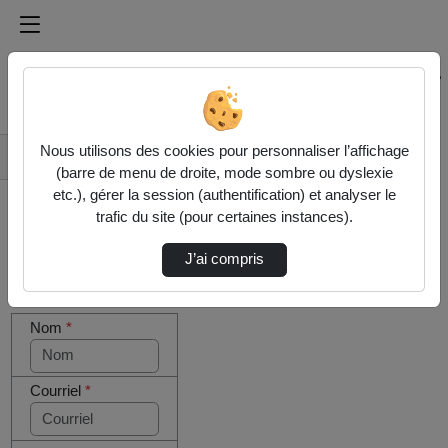
Médiathèque de l'université Paris
Rechercher un média sur Médiathèque de l'université Pa
Accueil
Nous utilisons des cookies pour personnaliser l’affichage
Contactez nous
(barre de menu de droite, mode sombre ou dyslexie
etc.), gérer la session (authentification) et analyser le
trafic du site (pour certaines instances).
J’ai compris
Cocher
Votre message
cette case
Nom
*
si vous
êtes un
humain en
métal
Courriel
*
(obligatoire)