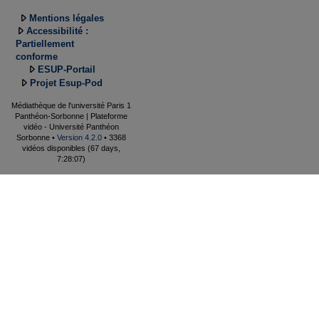
Mentions légales
Accessibilité :
Partiellement
conforme
ESUP-Portail
Projet Esup-Pod
Médiathèque de l'université Paris 1
Panthéon-Sorbonne | Plateforme
vidéo - Université Panthéon
Sorbonne •
Version 4.2.0
• 3368
vidéos disponibles (67 days,
7:28:07)