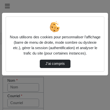
Médiathèque de l'université Paris
Rechercher un média sur Médiathèque de l'université Pa
Accueil
Nous utilisons des cookies pour personnaliser l’affichage
Contactez nous
(barre de menu de droite, mode sombre ou dyslexie
etc.), gérer la session (authentification) et analyser le
trafic du site (pour certaines instances).
J’ai compris
Cocher
Votre message
cette case
Nom
*
si vous
êtes un
humain en
métal
Courriel
*
(obligatoire)