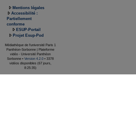
Mentions légales
Accessibilité :
Partiellement
conforme
ESUP-Portail
Projet Esup-Pod
Médiathèque de l'université Paris 1
Panthéon-Sorbonne | Plateforme
vidéo - Université Panthéon
Sorbonne •
Version 4.2.0
• 3378
vidéos disponibles (67 jours,
8:25:35)