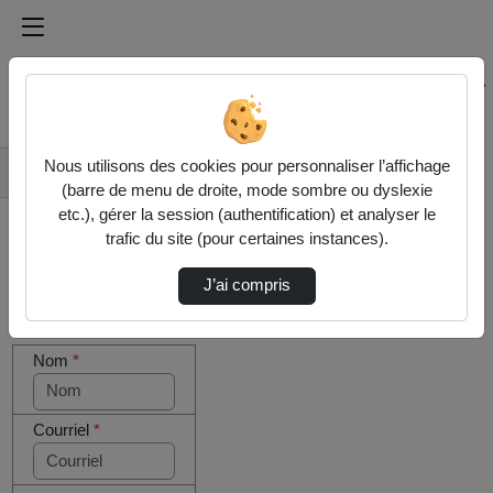
Médiathèque de l'université Paris
Rechercher un média sur Médiathèque de l'université Pa
Accueil
Nous utilisons des cookies pour personnaliser l’affichage
Contactez nous
(barre de menu de droite, mode sombre ou dyslexie
etc.), gérer la session (authentification) et analyser le
trafic du site (pour certaines instances).
J’ai compris
Cocher
Votre message
cette case
Nom
*
si vous
êtes un
humain en
métal
Courriel
*
(obligatoire)