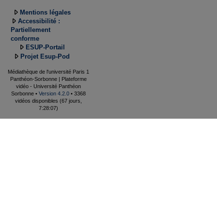
Mentions légales
Accessibilité :
Partiellement
conforme
ESUP-Portail
Projet Esup-Pod
Médiathèque de l'université Paris 1
Panthéon-Sorbonne | Plateforme
vidéo - Université Panthéon
Sorbonne •
Version 4.2.0
• 3368
vidéos disponibles (67 jours,
7:28:07)