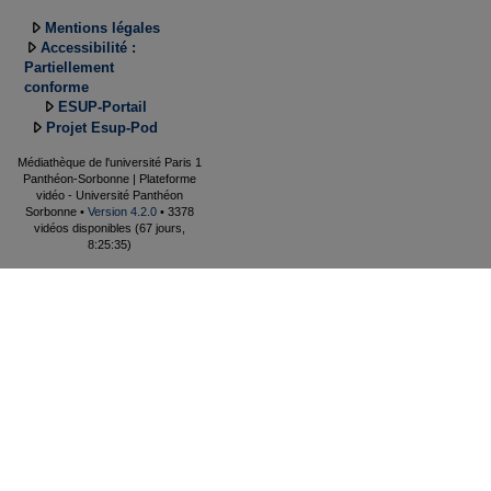
Mentions légales
Accessibilité :
Partiellement
conforme
ESUP-Portail
Projet Esup-Pod
Médiathèque de l'université Paris 1
Panthéon-Sorbonne | Plateforme
vidéo - Université Panthéon
Sorbonne •
Version 4.2.0
• 3378
vidéos disponibles (67 jours,
8:25:35)