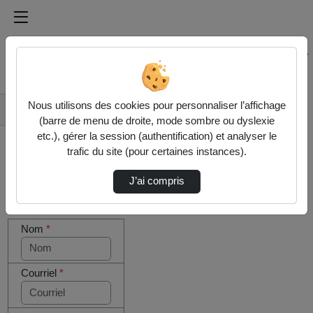
Médiathèque de l'université Paris
Rechercher un média sur Médiathèque de l'université Pa
Accueil
Nous utilisons des cookies pour personnaliser l’affichage
Contactez nous
(barre de menu de droite, mode sombre ou dyslexie
etc.), gérer la session (authentification) et analyser le
trafic du site (pour certaines instances).
J’ai compris
Cocher
Votre message
cette case
Nom
*
si vous
êtes un
humain en
métal
Courriel
*
(obligatoire)