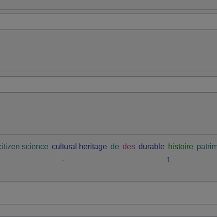
citizen science
cultural heritage
de
des
durable
histoire
patrim
-
1