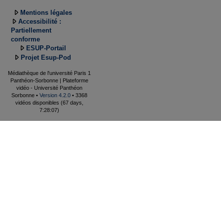
Mentions légales
Accessibilité :
Partiellement
conforme
ESUP-Portail
Projet Esup-Pod
Médiathèque de l'université Paris 1
Panthéon-Sorbonne | Plateforme
vidéo - Université Panthéon
Sorbonne •
Version 4.2.0
• 3368
vidéos disponibles (67 days,
7:28:07)