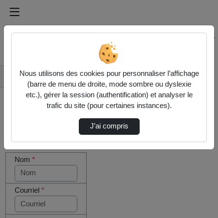
Médiathèque de l'université Paris
Rechercher un média sur Médiathèque de l'université Pa
Accueil
Nous utilisons des cookies pour personnaliser l’affichage
Contactez nous
(barre de menu de droite, mode sombre ou dyslexie
etc.), gérer la session (authentification) et analyser le
trafic du site (pour certaines instances).
J’ai compris
Cocher
Votre message
cette case
Nom
*
si vous
êtes un
humain en
métal
Courriel
*
(obligatoire)