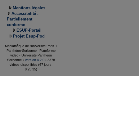
Mentions légales
Accessibilité :
Partiellement
conforme
ESUP-Portail
Projet Esup-Pod
Médiathèque de l'université Paris 1
Panthéon-Sorbonne | Plateforme
vidéo - Université Panthéon
Sorbonne •
Version 4.2.0
• 3378
vidéos disponibles (67 jours,
8:25:35)