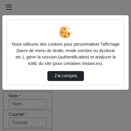
Médiathèque de l'université Paris
Rechercher un média sur Médiathèque de l'université Pa
Accueil
Nous utilisons des cookies pour personnaliser l’affichage
Contactez nous
(barre de menu de droite, mode sombre ou dyslexie
etc.), gérer la session (authentification) et analyser le
trafic du site (pour certaines instances).
J’ai compris
Cocher
Votre message
cette case
Nom
*
si vous
êtes un
humain en
métal
Courriel
*
(obligatoire)