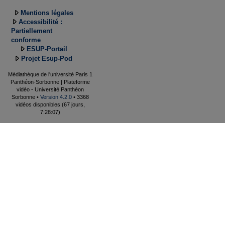
Mentions légales
Accessibilité :
Partiellement
conforme
ESUP-Portail
Projet Esup-Pod
Médiathèque de l'université Paris 1
Panthéon-Sorbonne | Plateforme
vidéo - Université Panthéon
Sorbonne •
Version 4.2.0
• 3368
vidéos disponibles (67 jours,
7:28:07)