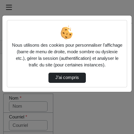
Médiathèque de l'université Paris
Rechercher un média sur Médiathèque de l'université Pa
Accueil
Nous utilisons des cookies pour personnaliser l’affichage
Contactez nous
(barre de menu de droite, mode sombre ou dyslexie
etc.), gérer la session (authentification) et analyser le
trafic du site (pour certaines instances).
J’ai compris
Cocher
Votre message
cette case
Nom
*
si vous
êtes un
humain en
métal
Courriel
*
(obligatoire)