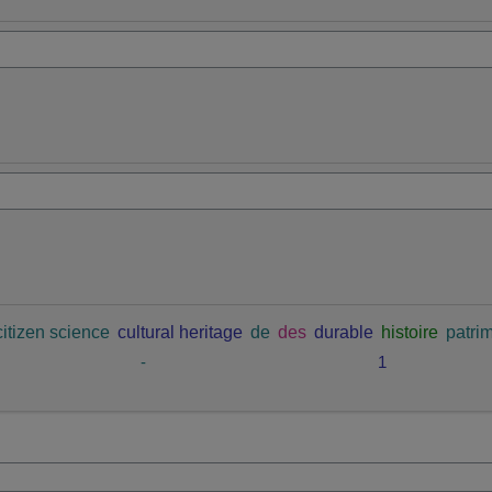
citizen science
cultural heritage
de
des
durable
histoire
patrim
-
1