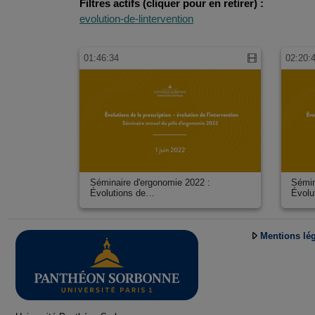
Filtres actifs (cliquer pour en retirer) :
evolution-de-lintervention
01:46:34
02:20:
Séminaire d'ergonomie 2022 :
Sémin
Évolutions de…
Évolu
Mentions lé