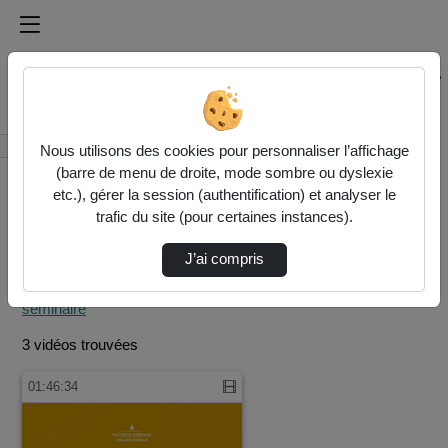
Médiathèque de l'université Paris
Rechercher un média sur Médiathèque de l'université Pa
Accueil
Rechercher
Nous utilisons des cookies pour personnaliser l’affichage
(barre de menu de droite, mode sombre ou dyslexie
etc.), gérer la session (authentification) et analyser le
trafic du site (pour certaines instances).
J’ai compris
Filtres actifs (cliquer
pour en retirer) :
seminaire
3 vidéos trouvées
01:46:34