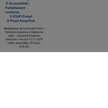
Accessibilité :
Partiellement
conforme
ESUP-Portail
Projet Esup-Pod
Médiathèque de l'université Paris 1
Panthéon-Sorbonne | Plateforme
vidéo - Université Panthéon
Sorbonne •
Version 4.2.0
• 3378
vidéos disponibles (67 jours,
8:25:35)