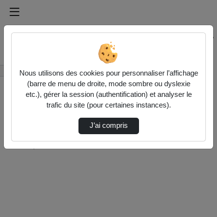
Médiathèque de l'université Paris
Rechercher un média sur Médiathèque de l'université Pa
Accueil
Rechercher
Nous utilisons des cookies pour personnaliser l’affichage
(barre de menu de droite, mode sombre ou dyslexie
etc.), gérer la session (authentification) et analyser le
trafic du site (pour certaines instances).
J’ai compris
10 vidéos trouvées
Désolé, aucune vidéo trouvée.