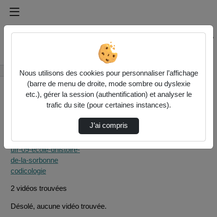
Médiathèque de l'université Paris
Rechercher un média sur Médiathèque de l'université Pa
Accueil
Rechercher
Nous utilisons des cookies pour personnaliser l’affichage
(barre de menu de droite, mode sombre ou dyslexie
etc.), gérer la session (authentification) et analyser le
trafic du site (pour certaines instances).
J’ai compris
Filtres actifs (cliquer
pour en retirer) :
ufr-09-ecole-dhistoire-
de-la-sorbonne
codicologie
2 vidéos trouvées
Désolé, aucune vidéo trouvée.