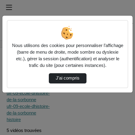
Médiathèque de l'université Paris
Rechercher un média sur Médiathèque de l'université Pa
Accueil
Rechercher
Nous utilisons des cookies pour personnaliser l’affichage
(barre de menu de droite, mode sombre ou dyslexie
etc.), gérer la session (authentification) et analyser le
trafic du site (pour certaines instances).
J’ai compris
Filtres actifs (cliquer
pour en retirer) :
ufr-09-ecole-dhistoire-
de-la-sorbonne
ufr-09-ecole-dhistoire-
de-la-sorbonne
histoire
5 vidéos trouvées