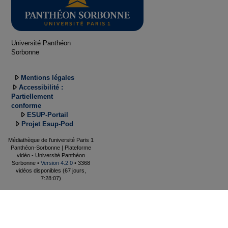
Université Panthéon
Sorbonne
Mentions légales
Accessibilité :
Partiellement
conforme
ESUP-Portail
Projet Esup-Pod
Médiathèque de l'université Paris 1
Panthéon-Sorbonne | Plateforme
vidéo - Université Panthéon
Sorbonne •
Version 4.2.0
• 3368
vidéos disponibles (67 jours,
7:28:07)