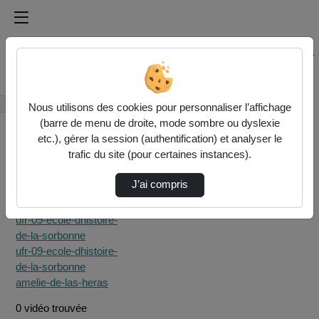
Médiathèque de l'université Paris
Rechercher un média sur Médiathèque de l'université Pa
Accueil
Rechercher
Nous utilisons des cookies pour personnaliser l’affichage
(barre de menu de droite, mode sombre ou dyslexie
etc.), gérer la session (authentification) et analyser le
trafic du site (pour certaines instances).
J’ai compris
Filtres actifs (cliquer
pour en retirer) :
ufr-09-ecole-dhistoire-
de-la-sorbonne
ufr-09-ecole-dhistoire-
de-la-sorbonne
amelie-de-las-heras
0 vidéo trouvée