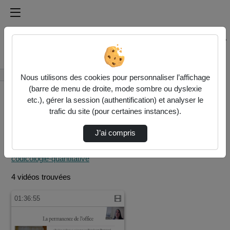
Médiathèque de l'université Paris
Rechercher un média sur Médiathèque de l'université Pa
Accueil
Rechercher
Nous utilisons des cookies pour personnaliser l’affichage
(barre de menu de droite, mode sombre ou dyslexie
etc.), gérer la session (authentification) et analyser le
trafic du site (pour certaines instances).
J’ai compris
Filtres actifs (cliquer
pour en retirer) :
codicologie-quantitative
4 vidéos trouvées
01:36:55