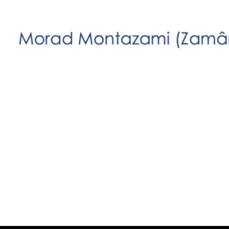
/
Loaded
:
Unmute
0.84%