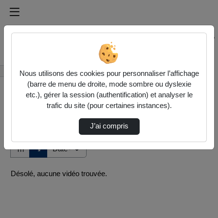
Médiathèque de l'université Paris
Rechercher un média sur Médiathèque de l'université Pa
Accueil
Vidéos
Nous utilisons des cookies pour personnaliser l’affichage
(barre de menu de droite, mode sombre ou dyslexie
etc.), gérer la session (authentification) et analyser le
trafic du site (pour certaines instances).
J’ai compris
Audio
Vidéo
Direction de tri
↘
Tri
Désolé, aucune vidéo trouvée.