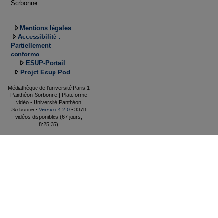
Sorbonne
Mentions légales
Accessibilité :
Partiellement
conforme
ESUP-Portail
Projet Esup-Pod
Médiathèque de l'université Paris 1
Panthéon-Sorbonne | Plateforme
vidéo - Université Panthéon
Sorbonne •
Version 4.2.0
• 3378
vidéos disponibles (67 jours,
8:25:35)