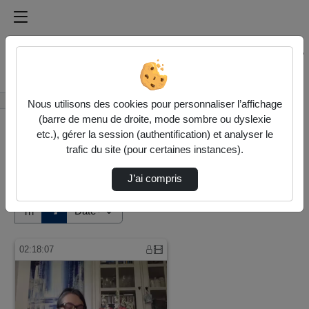
Médiathèque de l'université Paris
Rechercher un média sur Médiathèque de l'université Pa
Accueil
Vidéos
Nous utilisons des cookies pour personnaliser l’affichage
(barre de menu de droite, mode sombre ou dyslexie
etc.), gérer la session (authentification) et analyser le
trafic du site (pour certaines instances).
J’ai compris
Audio
Vidéo
Direction de tri
↘
Tri
02:18:07