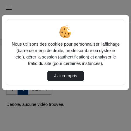
Médiathèque de l'université Paris
Rechercher un média sur Médiathèque de l'université Pa
Accueil
Vidéos
Nous utilisons des cookies pour personnaliser l’affichage
(barre de menu de droite, mode sombre ou dyslexie
etc.), gérer la session (authentification) et analyser le
trafic du site (pour certaines instances).
J’ai compris
Audio
Vidéo
Direction de tri
↘
Tri
Désolé, aucune vidéo trouvée.