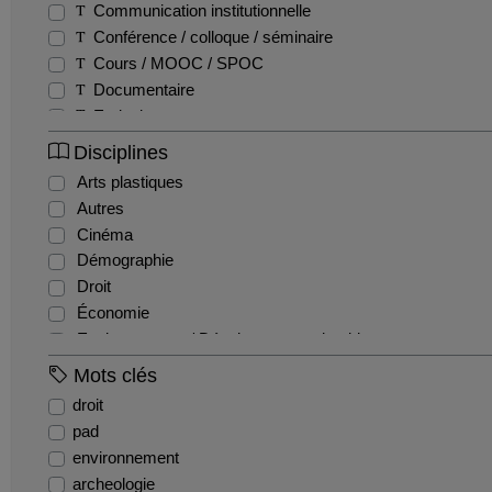
Communication institutionnelle
Conférence / colloque / séminaire
Cours / MOOC / SPOC
Documentaire
Emission
Entretien / Témoignage / Retour d'expérience
Disciplines
Fiction
Arts plastiques
Film pédagogique
Autres
Podcast
Cinéma
Production étudiante
Démographie
Reportage
Droit
Teaser
Économie
Tutoriel
Environnement / Développement durable
EPS
Mots clés
Géographie
droit
Gestion / Management
pad
Histoire
environnement
Histoire de l'art et archéologie
archeologie