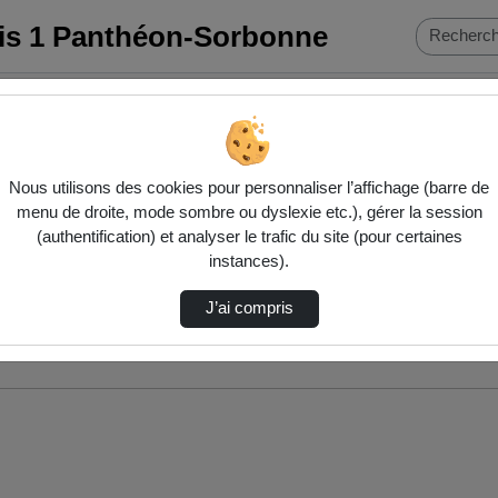
ris 1 Panthéon-Sorbonne
Nous utilisons des cookies pour personnaliser l’affichage (barre de
menu de droite, mode sombre ou dyslexie etc.), gérer la session
(authentification) et analyser le trafic du site (pour certaines
instances).
J’ai compris
nés ci-dessous. Consultez les options pour ajuster les résultats.