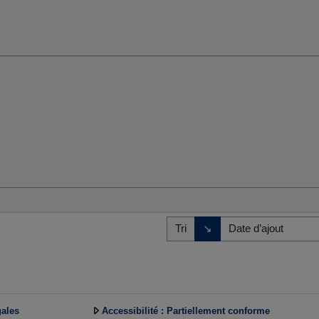
umaines et sociales
Direction de tri
↘
Tri
gales
Accessibilité : Partiellement conforme