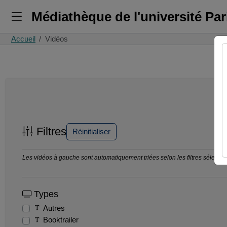
Médiathèque de l'université Pa
Accueil
Vidéos
Filtres
Réinitialiser
Les vidéos à gauche sont automatiquement triées selon les filtres sélection
Types
Autres
Booktrailer