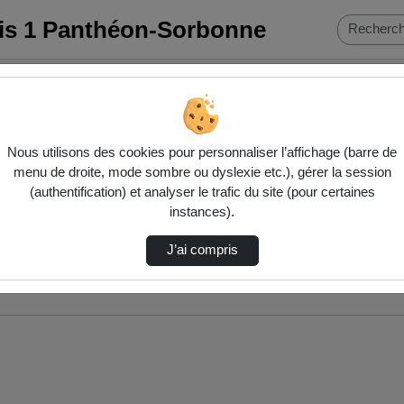
ris 1 Panthéon-Sorbonne
Nous utilisons des cookies pour personnaliser l’affichage (barre de
menu de droite, mode sombre ou dyslexie etc.), gérer la session
(authentification) et analyser le trafic du site (pour certaines
instances).
J’ai compris
nés ci-dessous. Consultez les options pour ajuster les résultats.