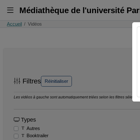
Médiathèque de l'université Pa
Accueil
Vidéos
Filtres
Réinitialiser
Les vidéos à gauche sont automatiquement triées selon les filtres sélection
Types
Autres
Booktrailer