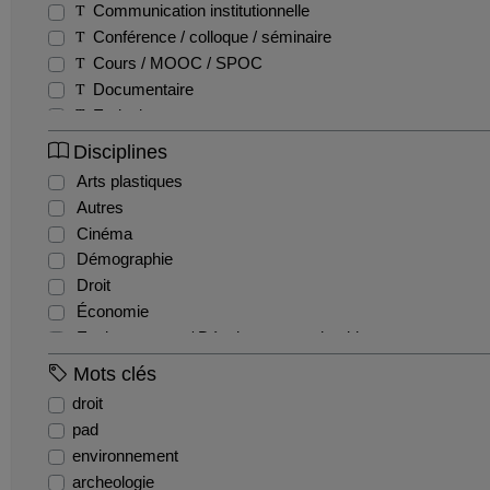
Communication institutionnelle
Conférence / colloque / séminaire
Cours / MOOC / SPOC
Documentaire
Emission
Entretien / Témoignage / Retour d'expérience
Disciplines
Fiction
Arts plastiques
Film pédagogique
Autres
Podcast
Cinéma
Production étudiante
Démographie
Reportage
Droit
Teaser
Économie
Tutoriel
Environnement / Développement durable
EPS
Mots clés
Géographie
droit
Gestion / Management
pad
Histoire
environnement
Histoire de l'art et archéologie
archeologie