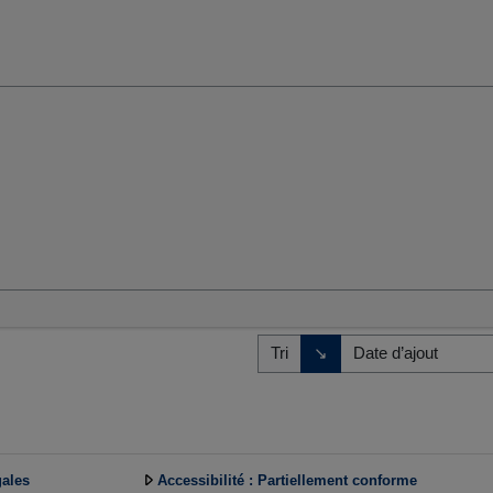
umaines et sociales
Direction de tri
↘
Tri
gales
Accessibilité : Partiellement conforme