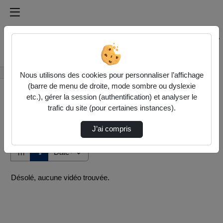
Médiathèque de l'université Paris
Rechercher un média sur Médiathèque de l'université Pa
Accueil
Vidéos
Nous utilisons des cookies pour personnaliser l’affichage
(barre de menu de droite, mode sombre ou dyslexie
etc.), gérer la session (authentification) et analyser le
trafic du site (pour certaines instances).
J’ai compris
Audio
Vidéo
Direction de tri
↘
Tri
Désolé, aucune vidéo trouvée.