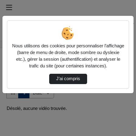
Médiathèque de l'université Paris
Rechercher un média sur Médiathèque de l'université Pa
Accueil
Vidéos
Nous utilisons des cookies pour personnaliser l’affichage
(barre de menu de droite, mode sombre ou dyslexie
etc.), gérer la session (authentification) et analyser le
trafic du site (pour certaines instances).
J’ai compris
Audio
Vidéo
Direction de tri
↘
Tri
Désolé, aucune vidéo trouvée.