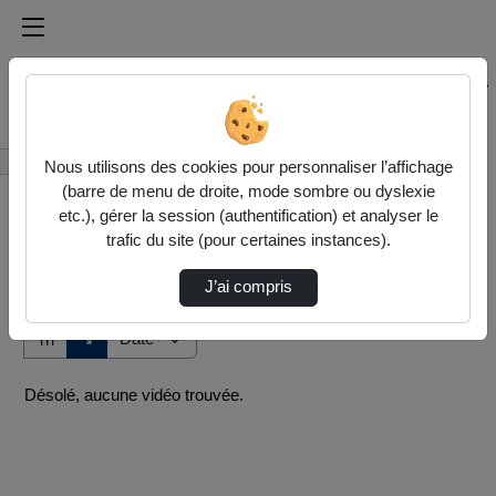
Médiathèque de l'université Paris
Rechercher un média sur Médiathèque de l'université Pa
Accueil
Vidéos
Nous utilisons des cookies pour personnaliser l’affichage
(barre de menu de droite, mode sombre ou dyslexie
etc.), gérer la session (authentification) et analyser le
trafic du site (pour certaines instances).
J’ai compris
Audio
Vidéo
Direction de tri
↘
Tri
Désolé, aucune vidéo trouvée.