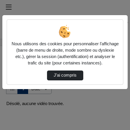
Médiathèque de l'université Paris
Rechercher un média sur Médiathèque de l'université Pa
Accueil
Vidéos
Nous utilisons des cookies pour personnaliser l’affichage
(barre de menu de droite, mode sombre ou dyslexie
etc.), gérer la session (authentification) et analyser le
trafic du site (pour certaines instances).
J’ai compris
Audio
Vidéo
Direction de tri
↘
Tri
Désolé, aucune vidéo trouvée.