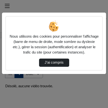
Médiathèque de l'université Paris
Rechercher un média sur Médiathèque de l'université Pa
Accueil
Vidéos
Nous utilisons des cookies pour personnaliser l’affichage
(barre de menu de droite, mode sombre ou dyslexie
etc.), gérer la session (authentification) et analyser le
trafic du site (pour certaines instances).
J’ai compris
Audio
Vidéo
Direction de tri
↘
Tri
Désolé, aucune vidéo trouvée.