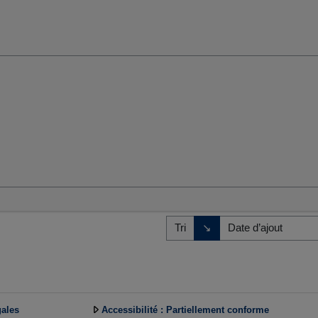
umaines et sociales
Direction de tri
↘
Tri
gales
Accessibilité : Partiellement conforme