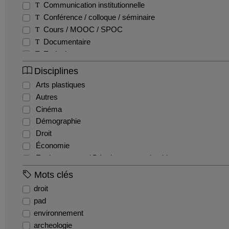
Communication institutionnelle
Conférence / colloque / séminaire
Cours / MOOC / SPOC
Documentaire
Emission
Entretien / Témoignage / Retour d'expérience
Disciplines
Fiction
Arts plastiques
Film pédagogique
Autres
Podcast
Cinéma
Production étudiante
Démographie
Reportage
Droit
Teaser
Économie
Tutoriel
Environnement / Développement durable
EPS
Mots clés
Géographie
droit
Gestion / Management
pad
Histoire
environnement
Histoire de l'art et archéologie
archeologie