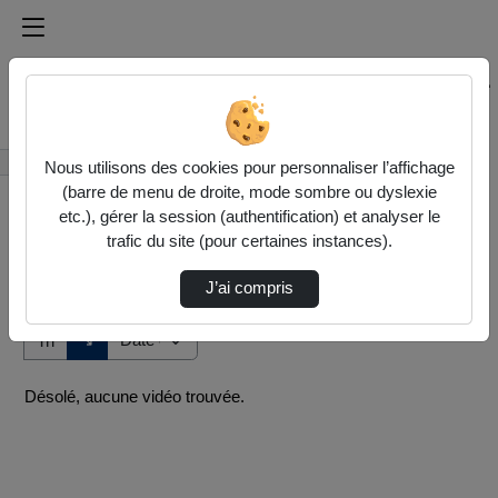
Médiathèque de l'université Paris
Rechercher un média sur Médiathèque de l'université Pa
Accueil
Vidéos
Nous utilisons des cookies pour personnaliser l’affichage
(barre de menu de droite, mode sombre ou dyslexie
etc.), gérer la session (authentification) et analyser le
trafic du site (pour certaines instances).
J’ai compris
Audio
Vidéo
Direction de tri
↘
Tri
Désolé, aucune vidéo trouvée.