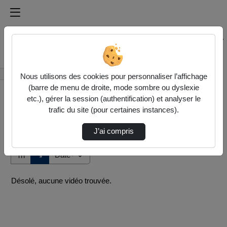
Médiathèque de l'université Paris
Rechercher un média sur Médiathèque de l'université Pa
Accueil
Vidéos
Nous utilisons des cookies pour personnaliser l’affichage
(barre de menu de droite, mode sombre ou dyslexie
etc.), gérer la session (authentification) et analyser le
trafic du site (pour certaines instances).
J’ai compris
Audio
Vidéo
Direction de tri
↘
Tri
Désolé, aucune vidéo trouvée.