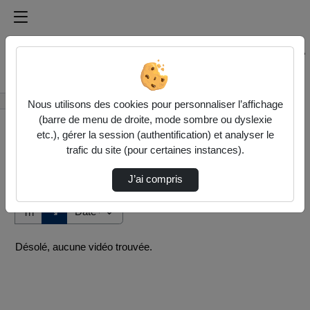
Médiathèque de l'université Paris
Rechercher un média sur Médiathèque de l'université Pa
Accueil
Vidéos
Nous utilisons des cookies pour personnaliser l’affichage
(barre de menu de droite, mode sombre ou dyslexie
etc.), gérer la session (authentification) et analyser le
trafic du site (pour certaines instances).
J’ai compris
Audio
Vidéo
Direction de tri
↘
Tri
Désolé, aucune vidéo trouvée.