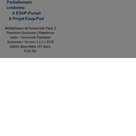
Partiellement
conforme
ESUP-Portail
Projet Esup-Pod
Médiathèque de l'université Paris 1
Panthéon-Sorbonne | Plateforme
vidéo - Université Panthéon
Sorbonne •
Version 4.2.0
• 3378
vidéos disponibles (67 days,
8:25:35)