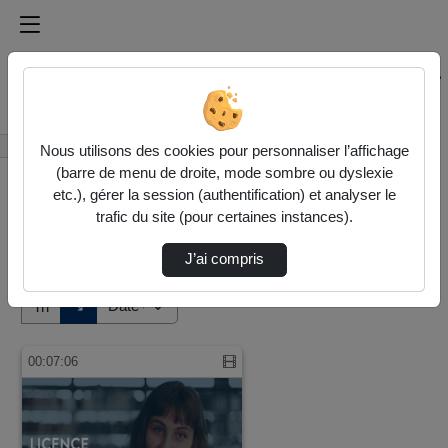
Médiathèque de l'université Paris
Rechercher un média sur Médiathèque de l'université Pa
Accueil
Vidéos
Nous utilisons des cookies pour personnaliser l’affichage
(barre de menu de droite, mode sombre ou dyslexie
etc.), gérer la session (authentification) et analyser le
trafic du site (pour certaines instances).
J’ai compris
Audio
Vidéo
Direction de tri
↘
Tri
00:07:06