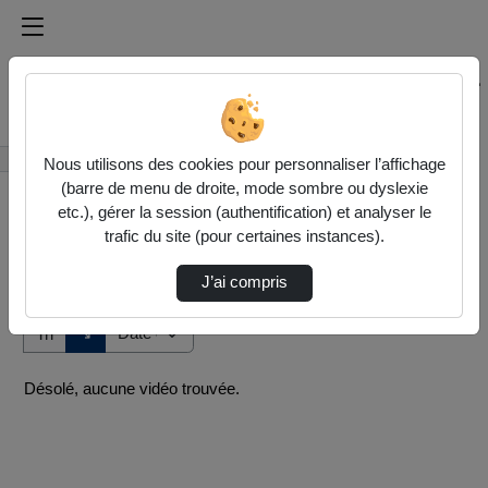
Médiathèque de l'université Paris
Rechercher un média sur Médiathèque de l'université Pa
Accueil
Vidéos
Nous utilisons des cookies pour personnaliser l’affichage
(barre de menu de droite, mode sombre ou dyslexie
etc.), gérer la session (authentification) et analyser le
trafic du site (pour certaines instances).
J’ai compris
Audio
Vidéo
Direction de tri
↘
Tri
Désolé, aucune vidéo trouvée.