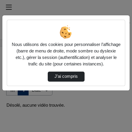
Médiathèque de l'université Paris
Rechercher un média sur Médiathèque de l'université Pa
Accueil
Vidéos
Nous utilisons des cookies pour personnaliser l’affichage
(barre de menu de droite, mode sombre ou dyslexie
etc.), gérer la session (authentification) et analyser le
trafic du site (pour certaines instances).
J’ai compris
Audio
Vidéo
Direction de tri
↘
Tri
Désolé, aucune vidéo trouvée.