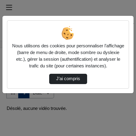
Médiathèque de l'université Paris
Rechercher un média sur Médiathèque de l'université Pa
Accueil
Vidéos
Nous utilisons des cookies pour personnaliser l’affichage
(barre de menu de droite, mode sombre ou dyslexie
etc.), gérer la session (authentification) et analyser le
trafic du site (pour certaines instances).
J’ai compris
Audio
Vidéo
Direction de tri
↘
Tri
Désolé, aucune vidéo trouvée.