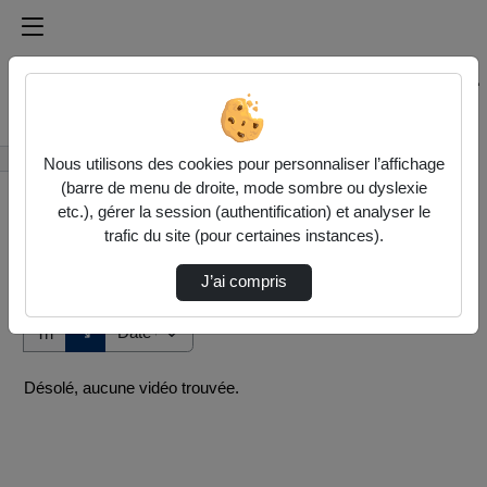
Médiathèque de l'université Paris
Rechercher un média sur Médiathèque de l'université Pa
Accueil
Vidéos
Nous utilisons des cookies pour personnaliser l’affichage
(barre de menu de droite, mode sombre ou dyslexie
etc.), gérer la session (authentification) et analyser le
trafic du site (pour certaines instances).
J’ai compris
Audio
Vidéo
Direction de tri
↘
Tri
Désolé, aucune vidéo trouvée.