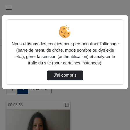
Médiathèque de l'université Paris
Rechercher un média sur Médiathèque de l'université Pa
Accueil
Vidéos
Nous utilisons des cookies pour personnaliser l’affichage
(barre de menu de droite, mode sombre ou dyslexie
etc.), gérer la session (authentification) et analyser le
trafic du site (pour certaines instances).
J’ai compris
Audio
Vidéo
Direction de tri
↘
Tri
00:03:56