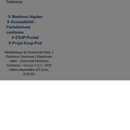
Sorbonne
Mentions légales
Accessibilité :
Partiellement
conforme
ESUP-Portail
Projet Esup-Pod
Médiathèque de l'université Paris 1
Panthéon-Sorbonne | Plateforme
vidéo - Université Panthéon
Sorbonne •
Version 4.2.0
• 3378
vidéos disponibles (67 jours,
8:25:35)