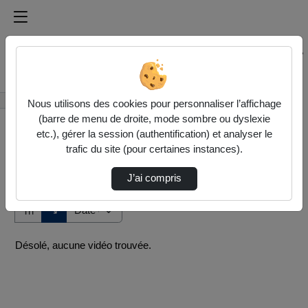
Médiathèque de l'université Paris
Rechercher un média sur Médiathèque de l'université Pa
Accueil
Vidéos
Nous utilisons des cookies pour personnaliser l’affichage
(barre de menu de droite, mode sombre ou dyslexie
etc.), gérer la session (authentification) et analyser le
trafic du site (pour certaines instances).
J’ai compris
Audio
Vidéo
Direction de tri
↘
Tri
Désolé, aucune vidéo trouvée.