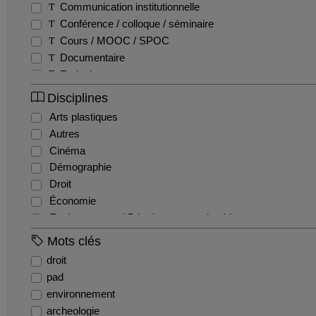
Communication institutionnelle
Conférence / colloque / séminaire
Cours / MOOC / SPOC
Documentaire
Emission
Entretien / Témoignage / Retour d'expérience
Disciplines
Fiction
Arts plastiques
Film pédagogique
Autres
Podcast
Cinéma
Production étudiante
Démographie
Reportage
Droit
Teaser
Économie
Tutoriel
Environnement / Développement durable
EPS
Mots clés
Géographie
droit
Gestion / Management
pad
Histoire
environnement
Histoire de l'art et archéologie
archeologie