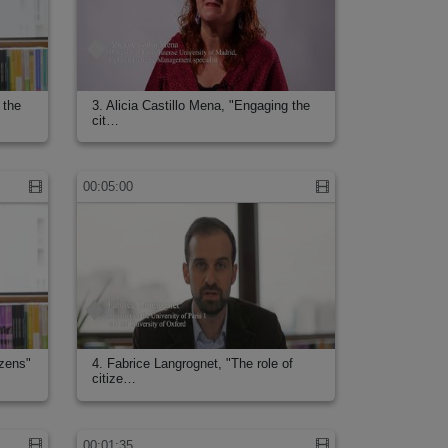
 the
3. Alicia Castillo Mena, "Engaging the
cit…
00:05:00
izens"
4. Fabrice Langrognet, "The role of
citize…
00:01:35