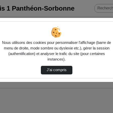
ris 1 Panthéon-Sorbonne
Nous utilisons des cookies pour personnaliser l’affichage (barre de
menu de droite, mode sombre ou dyslexie etc.), gérer la session
(authentification) et analyser le trafic du site (pour certaines
instances).
J’ai compris
nés ci-dessous. Consultez les options pour ajuster les résultats.