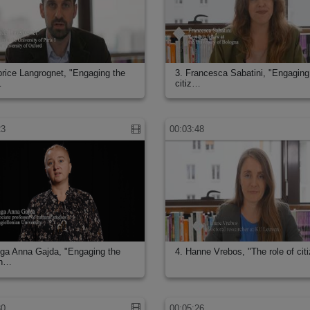
brice Langrognet, "Engaging the
3. Francesca Sabatini, "Engaging
…
citiz…
23
00:03:48
nga Anna Gajda, "Engaging the
4. Hanne Vrebos, "The role of cit
en…
30
00:05:26