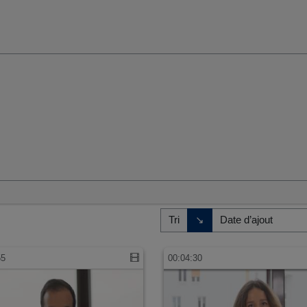
umaines et sociales
Direction de tri
↘
Tri
55
00:04:30