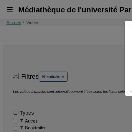
Médiathèque de l'université Pa
Accueil
Vidéos
Filtres
Réinitialiser
Les vidéos à gauche sont automatiquement triées selon les filtres sélection
Types
Autres
Booktrailer