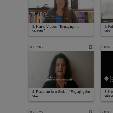
3. Hanne Vrebos, "Engaging the
3. Fa
citizens"
citiz
00:03:06
00:02:
3. Ruxandra-Iulia Stoica, "Engaging the
3. Ki
ci…
citiz
00:05:20
00:03: