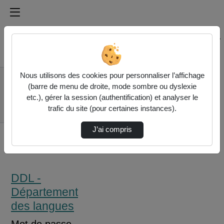
Médiathèque de l'université Paris
Rechercher un média sur Médiathèque de l'université Pa
Accueil
Nous utilisons des cookies pour personnaliser l’affichage
DDL - Département
(barre de menu de droite, mode sombre ou dyslexie
des langues
etc.), gérer la session (authentification) et analyser le
Rencontre
trafic du site (pour certaines instances).
Fonctionnaire Pe
J’ai compris
DDL -
Département
des langues