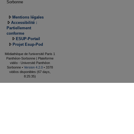
Sorbonne
Mentions légales
Accessibilité :
Partiellement
conforme
ESUP-Portail
Projet Esup-Pod
Médiathèque de l'université Paris 1
Panthéon-Sorbonne | Plateforme
vidéo - Université Panthéon
Sorbonne •
Version 4.2.0
• 3378
vidéos disponibles (67 days,
8:25:35)