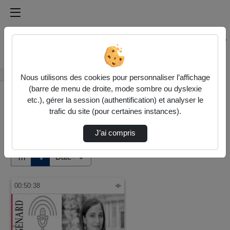
Médiathèque de l'université Paris
Rechercher un média sur Médiathèque de l'université Pa
Accueil
Vidéos
Nous utilisons des cookies pour personnaliser l’affichage
(barre de menu de droite, mode sombre ou dyslexie
etc.), gérer la session (authentification) et analyser le
trafic du site (pour certaines instances).
J’ai compris
Audio
Vidéo
Direction de tri
↘
Tri
00:50:38