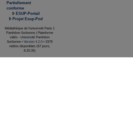
Partiellement
conforme
ESUP-Portail
Projet Esup-Pod
Médiathèque de l'université Paris 1
Panthéon-Sorbonne | Plateforme
vidéo - Université Panthéon
Sorbonne •
Version 4.2.0
• 3378
vidéos disponibles (67 jours,
8:25:35)