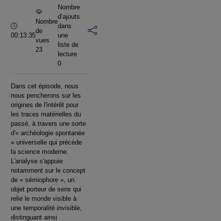
Nombre
d’ajouts
Nombre
Durée :
dans
de
00:13:35
une
vues
liste de
23
lecture
0
Dans cet épisode, nous
nous pencherons sur les
origines de l'intérêt pour
les traces matérielles du
passé, à travers une sorte
d'« archéologie spontanée
» universelle qui précède
la science moderne.
L'analyse s'appuie
notamment sur le concept
de « sémiophore », un
objet porteur de sens qui
relie le monde visible à
une temporalité invisible,
distinguant ainsi