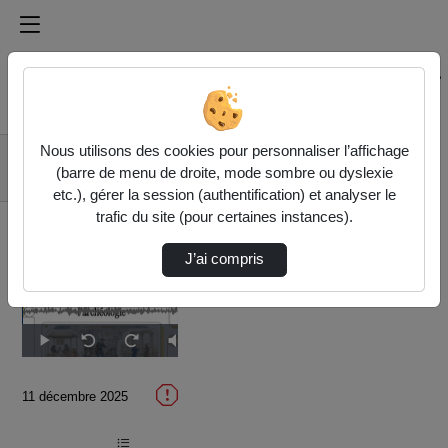
Médiathèque de l'université Paris
Rechercher un média sur Médiathèque de l'université Pa
Accueil
Vidéos
Nous utilisons des cookies pour personnaliser l’affichage
2. L'archéologie
(barre de menu de droite, mode sombre ou dyslexie
avant l'archéologie
etc.), gérer la session (authentification) et analyser le
trafic du site (pour certaines instances).
J’ai compris
Temps
00:00
/
Durée
13:35
Lecture
Sourdine
Image
Plein
Seek
Seek
dans
écran
back
forward
l'image
10
10
actuel
seconds
seconds
11 décembre 2025