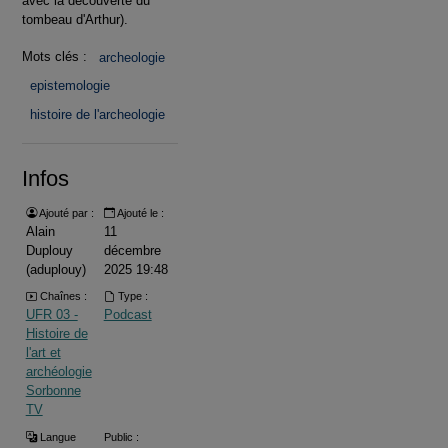
avec la découverte du
tombeau d'Arthur).
Mots clés :
archeologie
epistemologie
histoire de l'archeologie
Infos
Ajouté par :
Ajouté le :
Alain
11
Duplouy
décembre
(aduplouy)
2025 19:48
Chaînes :
Type :
UFR 03 -
Podcast
Histoire de
l'art et
archéologie
Sorbonne
TV
Langue
Public :