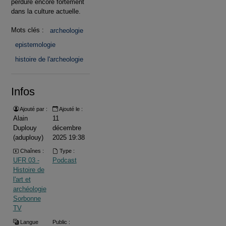
perdure encore fortement
dans la culture actuelle.
Mots clés :
archeologie
epistemologie
histoire de l'archeologie
Infos
Ajouté par :
Ajouté le :
Alain
11
Duplouy
décembre
(aduplouy)
2025 19:38
Chaînes :
Type :
UFR 03 -
Podcast
Histoire de
l'art et
archéologie
Sorbonne
TV
Langue
Public :