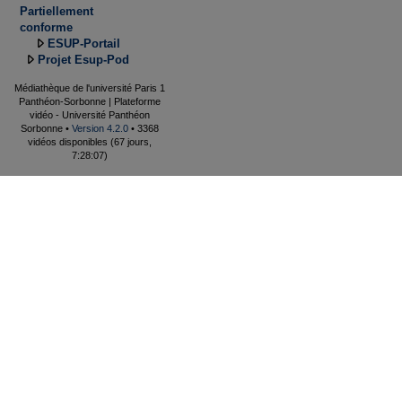
Partiellement
conforme
ESUP-Portail
Projet Esup-Pod
Médiathèque de l'université Paris 1
Panthéon-Sorbonne | Plateforme
vidéo - Université Panthéon
Sorbonne •
Version 4.2.0
• 3368
vidéos disponibles (67 jours,
7:28:07)