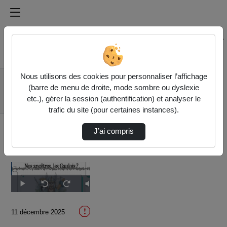
Médiathèque de l'université Paris
Rechercher un média sur Médiathèque de l'université Pa
Accueil
Vidéos
Nous utilisons des cookies pour personnaliser l’affichage
7. Archéologie et
(barre de menu de droite, mode sombre ou dyslexie
nationalisme - Nos
etc.), gérer la session (authentification) et analyser le
ancêtre…
trafic du site (pour certaines instances).
J’ai compris
Temps
00:00
/
Durée
11:55
Lecture
Sourdine
Image
Plein
Seek
Seek
dans
écran
back
forward
l'image
10
10
actuel
seconds
seconds
11 décembre 2025