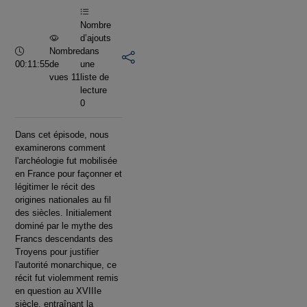
Nombre
d’ajouts
Durée :
Nombre
dans
00:11:55
de
une
vues 11
liste de
lecture
0
Dans cet épisode, nous
examinerons comment
l'archéologie fut mobilisée
en France pour façonner et
légitimer le récit des
origines nationales au fil
des siècles. Initialement
dominé par le mythe des
Francs descendants des
Troyens pour justifier
l'autorité monarchique, ce
récit fut violemment remis
en question au XVIIIe
siècle, entraînant la