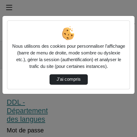
Médiathèque de l'université Paris
Rechercher un média sur Médiathèque de l'université Pa
Accueil
Nous utilisons des cookies pour personnaliser l’affichage
DDL - Département
(barre de menu de droite, mode sombre ou dyslexie
des langues
etc.), gérer la session (authentification) et analyser le
Visite Étudiants Pe
trafic du site (pour certaines instances).
J’ai compris
DDL -
Département
des langues
Mot de passe