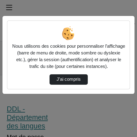
Médiathèque de l'université Paris
Rechercher un média sur Médiathèque de l'université Pa
Accueil
Nous utilisons des cookies pour personnaliser l’affichage
DDL - Département
(barre de menu de droite, mode sombre ou dyslexie
des langues
etc.), gérer la session (authentification) et analyser le
Rencontre Casvp Au
trafic du site (pour certaines instances).
Pe Video 6
J’ai compris
DDL -
Département
des langues